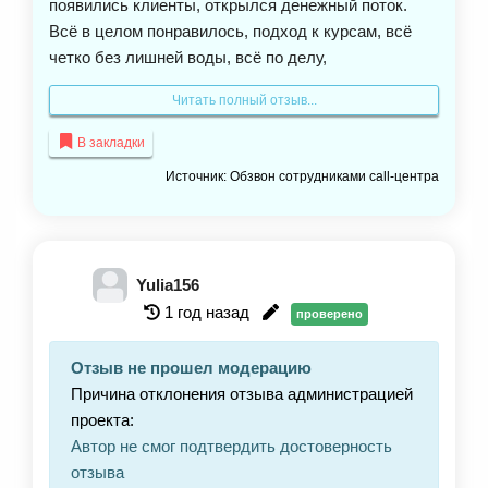
появились клиенты, открылся денежный поток.
Всё в целом понравилось, подход к курсам, всё
четко без лишней воды, всё по делу,
структурированность, одно объяснение все
Читать полный отзыв...
доступно, понятно и легко, говорит на языке
клиента так скажем. Я эксперт по прогревам, с
В закладки
момента прохождения курса прошло пол года, у
Источник: Обзвон сотрудниками call-центра
меня стало больше уверенности в себе,
прибавилось опыта и я стала увереннее себя
чувствовать, заявлять увереннее о себе. У нас
был отличный наставник, прекрасный коуч,
Yulia156
хочется отметить её работу и её подход, она
1 год назад
проверено
уделяла нам даже больше положенного времени.
Отличный курс и я довольна результатом. Курс
Отзыв не прошел модерацию
всем рекомендую.
Причина отклонения отзыва администрацией
проекта:
Автор не смог подтвердить достоверность
отзыва