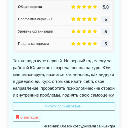
5.0
Общая оценка
5
Программа обучения
5
Уровень организации
5
Подача материала
Такого рода курс первый. Не первый год слежу за
работой Юлии и вот созрела, пошла на курс. Юля
мне импонирует, нравится как человек, как лидер и
я доверяю ей. Курс о том как найти себя, свое
направление, проработать психологические страхи
и внутренние проблемы, поднять свою самооценку
и найти внутреннюю опору. У Юли мне нравиться
Читать полный отзыв...
авторские медитации и практики очень заходят,
она прекрасно владеет голосом. Я смогла
В закладки
определиться в каком направлении хочу идти, это
Источник: Обзвон сотрудниками call-центра