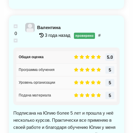
был мой запрос. Многие сразу после курса
определились куда идти учиться и остались
довольны, написали об этом в группе. Сложностей
в прохождении не было, кураторы проводили
Валентина
вебинары и отвечала и на все вопросы, также
0
3 года назад
#
проверено
вебинары проводила и сама Юля. Курс хороший,
потрясающие практики, всё круто подготовлено, у
Юли мощная энергетика, когда она говорит то,
5.0
Общая оценка
пробирает до мурашек. Я не хотела чтобы курс
заканчивался. Однозначно курс рекомендую.
5
Программа обучения
5
Уровень организации
5
Подача материала
Подписана на Юлию более 5 лет и прошла у неё
несколько курсов. Практически все применяю в
своей работе и благодаря обучению Юлии у меня