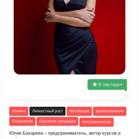
В закладки
Коучинг
Личностный рост
Мотивация
Целеполагание
Психология
Обучение продажам
Наставничество
Юлия Бахарева – предприниматель, автор курсов и