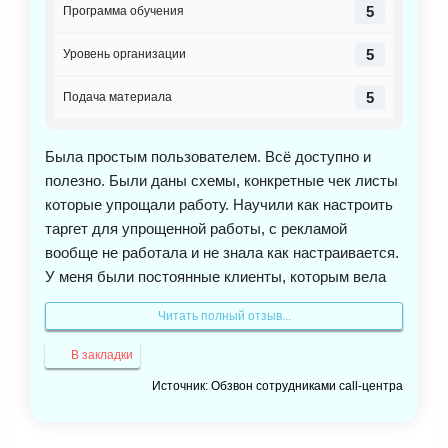
5
Программа обучения
5
Уровень организации
5
Подача материала
Была простым пользователем. Всё доступно и
полезно. Были даны схемы, конкретные чек листы
которые упрощали работу. Научили как настроить
таргет для упрощенной работы, с рекламой
вообще не работала и не знала как настраивается.
У меня были постоянные клиенты, которым вела
инстаграм. Меня устраивал гибкий график работы
Читать полный отзыв...
и то что работала дома, это были плюсы.
Результатом я была довольна. Потом перестал
В закладки
работать инстаграм и я решила основательно уйти
Источник: Обзвон сотрудниками call-центра
в другую сферу. Сейчас я поступила на психолога,
где решила основательно развиваться и работать
в этом направлении. Если бы сейчас адаптировали