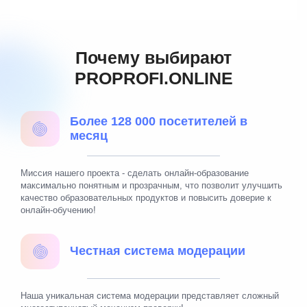
этот курс под ВК, то я обязательно пошла бы.
Прошла бы для доп заработка и продвижения
личного бренда. Планирую развиваться в
Почему выбирают
психологии и развивать свою страницу. Курс
PROPROFI.ONLINE
запомнился шаблонами которые можно
использовать в практике. Очень понравилось что
работали с живыми людьми сразу во время
Более 128 000 посетителей в
обучения и не надо было искать после курса.
месяц
Была включенность во время обучения и хорошая
обратная связь от кураторов.
Миссия нашего проекта - сделать онлайн-образование
максимально понятным и прозрачным, что позволит улучшить
качество образовательных продуктов и повысить доверие к
онлайн-обучению!
Честная система модерации
Наша уникальная система модерации представляет сложный