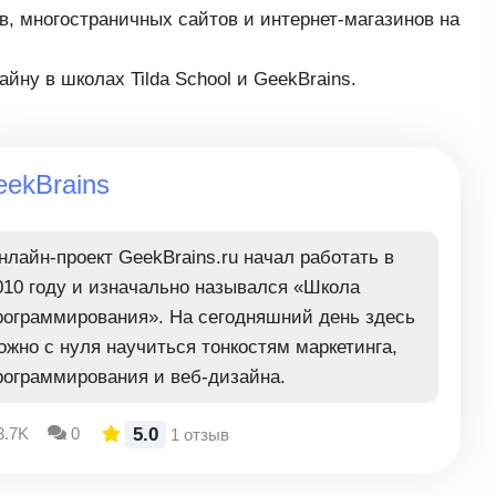
в, многостраничных сайтов и интернет-магазинов на
йну в школах Tilda School и GeekBrains.
ekBrains
нлайн-проект GeekBrains.ru начал работать в
010 году и изначально назывался «Школа
рограммирования». На сегодняшний день здесь
ожно с нуля научиться тонкостям маркетинга,
рограммирования и веб-дизайна.
5.0
3.7K
0
1 отзыв