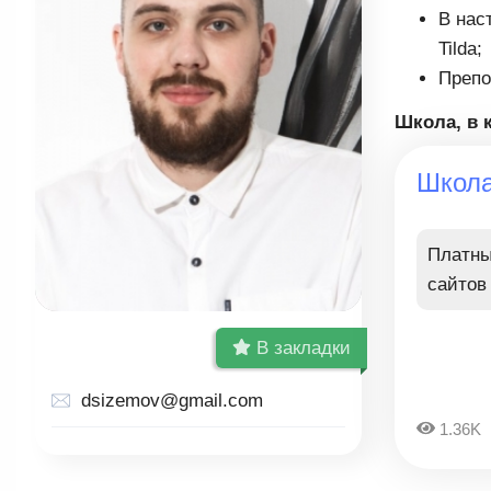
В нас
Tilda;
Препо
Школа, в 
Школа
Платны
сайтов 
В закладки
dsizemov@gmail.com
1.36K