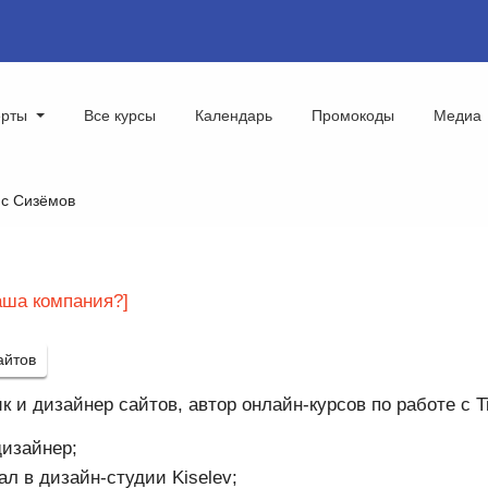
ерты
Все курсы
Календарь
Промокоды
Медиа
с Сизёмов
аша компания?]
айтов
к и дизайнер сайтов, автор онлайн-курсов по работе с Ti
изайнер;
ал в дизайн-студии Kiselev;