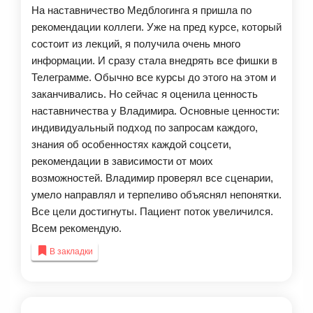
На наставничество Медблогинга я пришла по
каруселей, как следствие наладили поток онлайн-
рекомендации коллеги. Уже на пред курсе, который
консультаций. Самое главное — я научился не
состоит из лекций, я получила очень много
распыляться на несколько тем, а выбрал
информации. И сразу стала внедрять все фишки в
конкретное направление, и это дало конкретный
Телеграмме. Обычно все курсы до этого на этом и
результат — я уже отбил свое обучение.
заканчивались. Но сейчас я оценила ценность
Огромное спасибо Владимиру за ценнейший труд и
наставничества у Владимира. Основные ценности:
отдачу!
индивидуальный подход по запросам каждого,
знания об особенностях каждой соцсети,
рекомендации в зависимости от моих
возможностей. Владимир проверял все сценарии,
умело направлял и терпеливо объяснял непонятки.
Все цели достигнуты. Пациент поток увеличился.
Всем рекомендую.
В закладки