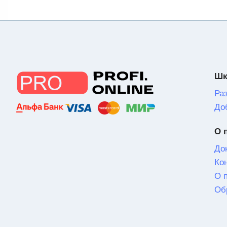
Шк
Ра
До
О 
До
Ко
О 
Об