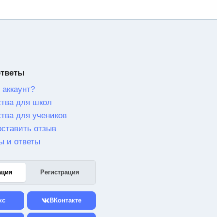
ответы
 аккаунт?
тва для школ
тва для учеников
оставить отзыв
ы и ответы
ация
Регистрация
кс
ВКонтакте