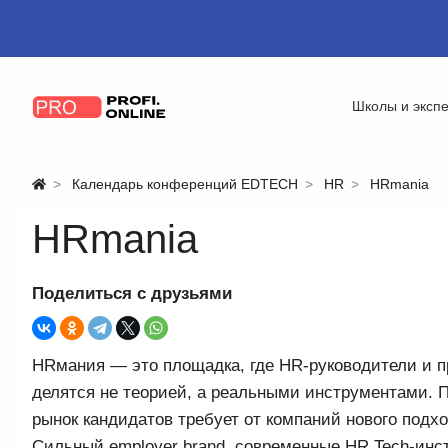
Школы и эксп
Календарь конференций EDTECH
HR
HRmania
HRmania
Поделиться с друзьями
HRмания — это площадка, где HR-руководители и п
делятся не теорией, а реальными инструментами. 
рынок кандидатов требует от компаний нового подхо
Сильный employer brand, современные HR Tech-инс