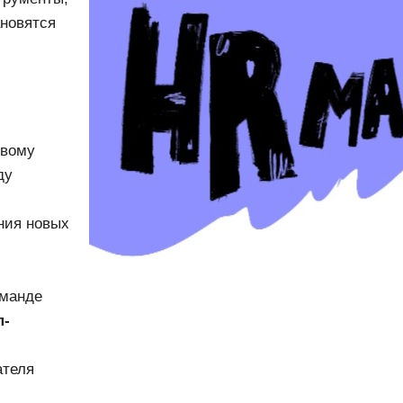
ановятся
овому
ду
ния новых
оманде
п-
ателя