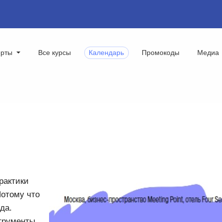
ерты
Все курсы
Календарь
Промокоды
Медиа
рактики
Потому что
да.
трументы,