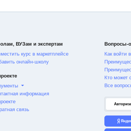
олам, ВУЗам и экспертам
Вопросы-
зместить курс в маркетплейсе
Как войти в
бавить онлайн-школу
Преимущес
Преимущес
проекте
Кто может 
Все вопрос
кументы
нтактная информация
проекте
Авториз
ратная связь
Янде