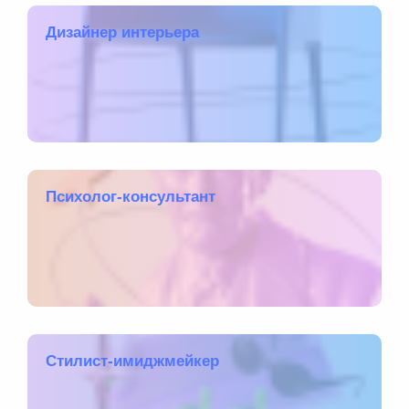
Дизайнер интерьера
Психолог-консультант
Стилист-имиджмейкер