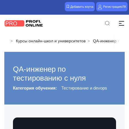
Добавить коуча
Регистрация/ЛК
Курсы онлайн-школ и университетов
QA-инженер по те
QA-инженер по
тестированию с нуля
Категория обучения:
Тестирование и devops