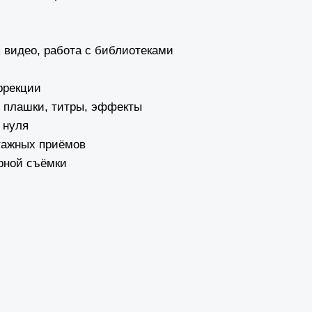
 видео, работа с библиотеками
ррекции
 плашки, титры, эффекты
 нуля
тажных приёмов
рной съёмки