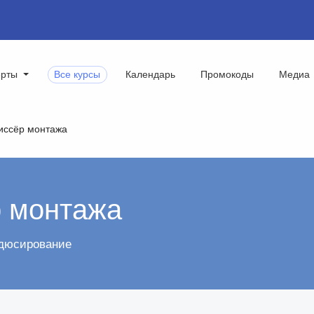
ерты
Все курсы
Календарь
Промокоды
Медиа
иссёр монтажа
 монтажа
одюсирование