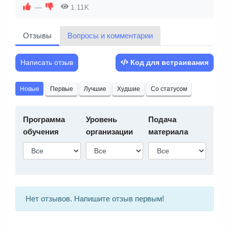
—
1.11K
месяцев обучения
Онлайн-кабинет
Отзывы
Вопросы и комментарии
психолога «под ключ»:
Как вести занятия в
Написать отзыв
Код для встраивания
режиме онлайн с
учетом частных
Новые
Первые
Лучшие
Худшие
Со статусом
особенностей
Онлайн-общение с
Программа
Уровень
Подача
парами и группами
обучения
организации
материала
Удержание
внимания
Инструкции и
рекомендации
Личный бренд и
Нет отзывов. Напишите отзыв первым!
маркетинг для
психолога: