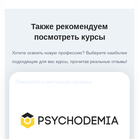
Профессиональный
профиль в
социальных сетях
Также рекомендуем
Материалы для
ведения занятий от
посмотреть курсы
дизайнера
Рекомендации по
Хотите освоить новую профессию? Выберите наиболее
контент-плану
подходящие для вас курсы, прочитав реальные отзывы!
Психология и ментальное здоровье