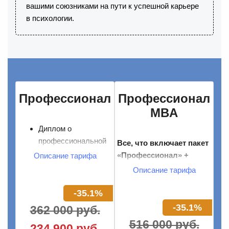
вашими союзниками на пути к успешной карьере
в психологии.
Профессионал
Профессионал
MBA
Диплом о
профессиональной
Все, что включает пакет
переподготовке
«Профессионал» +
Описание тарифа
10 часов личной
Описание тарифа
Программа получения
терапии
диплома MBA
150 часов групповых
-35.1%
практикумов с
-35.1%
Особенности
362 000 руб.
экспертом
работы психолога за
516 000 руб.
234 900 руб.
68 часов отработки