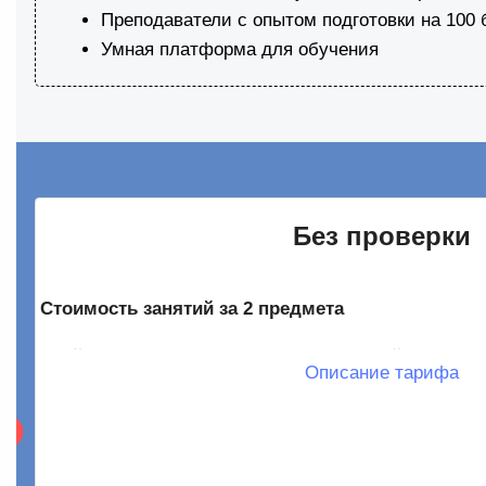
Преподаватели с опытом подготовки на 100
Умная платформа для обучения
Без проверки
Стоимость занятий за 2 предмета
Пройди все темы кодификатора по чёткой системе
Описание тарифа
2-3 онлайн-урока в неделю по 90 минут
Безлимитный доступ к записям
Все задания из кодификатора ФИПИ