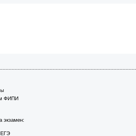
зы
ам ФИПИ
а экзамен:
 ЕГЭ