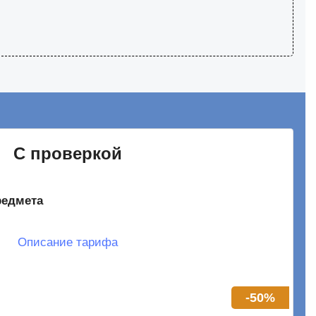
С проверкой
редмета
ом и расти в баллах
Описание тарифа
еделю по 90 минут
к записям
-50%
фикатора ФИПИ