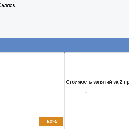
 баллов
Стоимость занятий за 2 п
Разбирай ошибки с куратор
2-3 онлайн-урока в н
Безлимитный доступ 
-50%
Все задания из коди