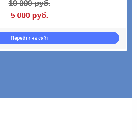
естовой части ЕГЭ
10 000 руб.
куратора в любое время
5 000 руб.
 связь по пробнику с советами как улучшить
Перейти на сайт