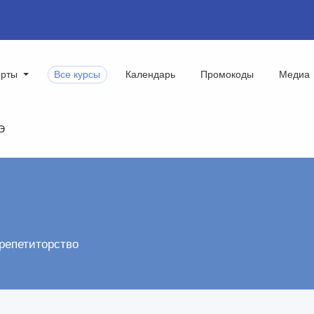
ерты
Все курсы
Календарь
Промокоды
Медиа
Э
 репетиторство