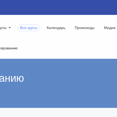
ерты
Все курсы
Календарь
Промокоды
Медиа
тированию
ванию