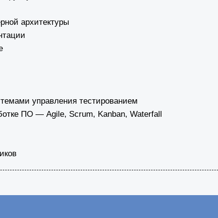
ерной архитектуры
нтации
е
стемами управления тестированием
тке ПО — Agile, Scrum, Kanban, Waterfall
иков