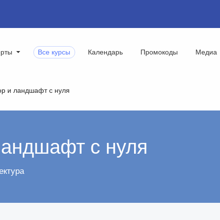
ерты
Все курсы
Календарь
Промокоды
Медиа
ор и ландшафт с нуля
ландшафт с нуля
ектура