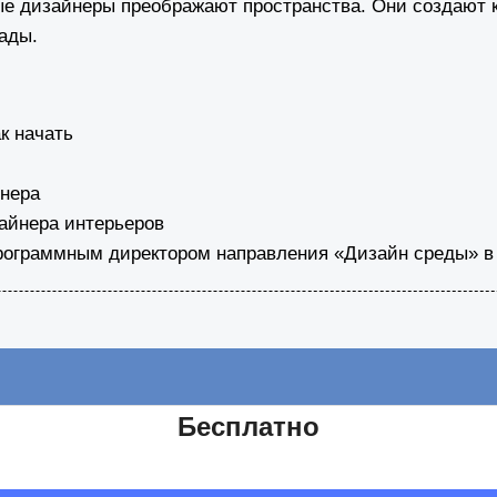
е дизайнеры преображают пространства. Они создают к
ады.
к начать
нера
айнера интерьеров
ограммным директором направления «Дизайн среды» в S
Бесплатно