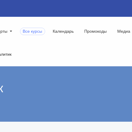
ерты
Все курсы
Календарь
Промокоды
Медиа
алитик
к