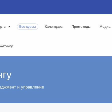
ерты
Все курсы
Календарь
Промокоды
Медиа
ркетингу
нгу
еджмент и управление