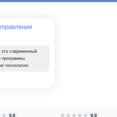
 управления
- это современный
е программы,
ые технологии.
0.0
0.0