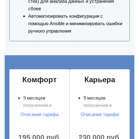
стек) для анализа данных и устранения
сбоев
Автоматизировать конфигурации с
помощью Ansible и минимизировать ошибки
ручного управления
Комфорт
Карьера
9 месяцев
9 месяцев
погружения в
погружения в
DevOps
DevOps
Описание тарифа
Описание тарифа
Практика на наших
Практика на наших
стендах
стендах
Сквозной учебный
Сквозной учебный
195 000 руб.
230 000 руб.