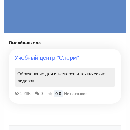
Помощь в подготовке резюме и портфолио
Личная поддержка
Личная поддержка ментора
ментора
Индивидуальные консультации
Возможность адаптировать обучение под
собственные проекты
Гибкий график и приоритет в проверке работ
Онлайн-школа
Учебный центр "Слёрм"
Образование для инженеров и технических
лидеров
0.0
1.28K
0
Нет отзывов