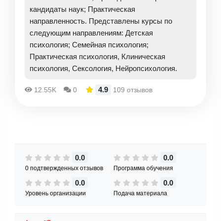
Коррекционно-развивающая программа
кандидаты наук; Практическая
«Нейролингвистика»
направленность. Представлены курсы по
Нейрокоррекция в формате сказкотерапии
следующим направлениям: Детская
Онлайн-кабинет психолога «под ключ»
психология; Семейная психология;
Личный бренд и маркетинг для психолога
Практическая психология, Клиническая
Бонусный модуль по работе с приемными
психология, Сексология, Нейропсихология.
детьми
4.9
12.55K
0
109 отзывов
0.0
0.0
0 подтвержденных отзывов
Программа обучения
0.0
0.0
Уровень организации
Подача материала