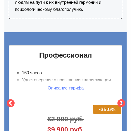
людям на пути к их внутренней гармонии и
психологическому благополучию.
Профессионал
160 часов
Удостоверение о повышении квалификации
Доступ к курсу на 1 год
Описание тарифа
Возможность получения членства в ОППЛ
Доступ к банку демосессий
Участие в сообществе Smart с выпускниками
-35.6%
всех потоков
62 000 руб.
Проверка заданий и обратная связь экспертов
39 900 руб.